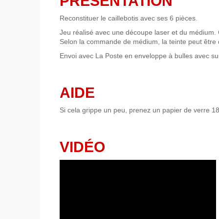
PRÉSENTATION
Reconstituer le caillebotis avec ses 6 pièces.
Jeu réalisé avec une découpe laser et du médium.
Selon la commande de médium, la teinte peut être 
Envoi avec La Poste en enveloppe à bulles avec sui
AIDE
Si cela grippe un peu, prenez un papier de verre 
VIDÉO