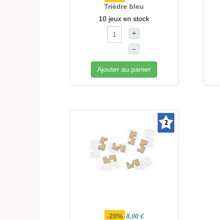
Trièdre bleu
10 jeux en stock
+
–
Ajouter au panier
-20%
8,00 €