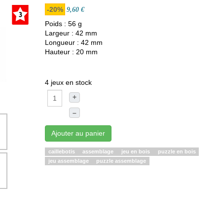
-20%
9,60 €
Poids : 56 g
Largeur : 42 mm
Longueur : 42 mm
Hauteur : 20 mm
4 jeux en stock
+
–
Ajouter au panier
caillebotis
assemblage
jeu en bois
puzzle en bois
jeu assemblage
puzzle assemblage