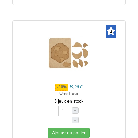
-20%
19,20 €
Une fleur
3 jeux en stock
+
–
Ajouter au panier