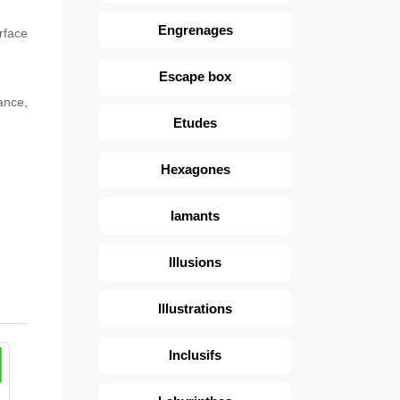
Engrenages
urface
Escape box
ance,
Etudes
Hexagones
Iamants
Illusions
Illustrations
Inclusifs