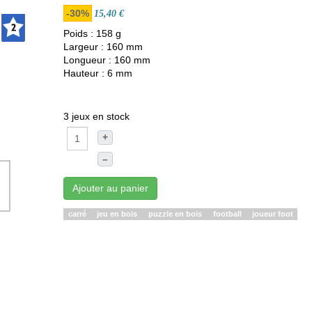
-30%
15,40 €
Poids : 158 g
Largeur : 160 mm
Longueur : 160 mm
Hauteur : 6 mm
3 jeux en stock
+
–
Ajouter au panier
carré
jeu en bois
puzzle en bois
football
joueur foot