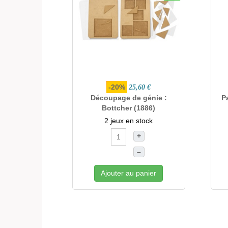
-20%
25,60 €
Découpage de génie :
P
Bottcher (1886)
2 jeux en stock
+
–
Ajouter au panier