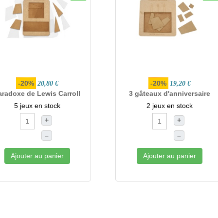
-20%
-20%
20,80 €
19,20 €
aradoxe de Lewis Carroll
3 gâteaux d'anniversaire
5 jeux en stock
2 jeux en stock
+
+
–
–
Ajouter au panier
Ajouter au panier