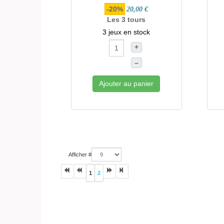
-20%
20,00 €
Les 3 tours
3 jeux en stock
+
–
Ajouter au panier
Afficher #
1
2