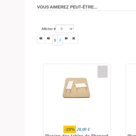
VOUS AIMEREZ PEUT-ÊTRE...
Afficher #
1
2
-20%
20,00 €
Illusion des tables de Shepard
Ill