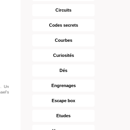
Circuits
Codes secrets
Courbes
Curiosités
Dés
Engrenages
3
. Un
ael's
Escape box
Etudes