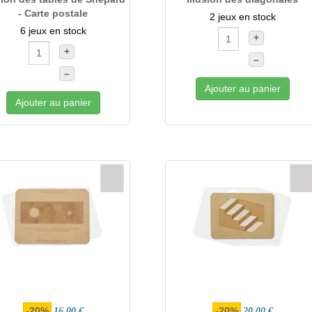
- Carte postale
2 jeux en stock
6 jeux en stock
+
+
–
–
Ajouter au panier
Ajouter au panier
-20%
-20%
16,00 €
20,00 €