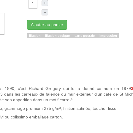
+
–
Ajouter au panier
illusion
illusion optique
carte postale
impression
ers 1890, c'est Richard Gregory qui lui a donné ce nom en 1979
73 dans les carreaux de faïence du mur extérieur d'un café de St Mich
s de son apparition dans un motif carrelé.
e, grammage premium 275 g/m², finition satinée, toucher lisse.
vi ou colissimo emballage carton.