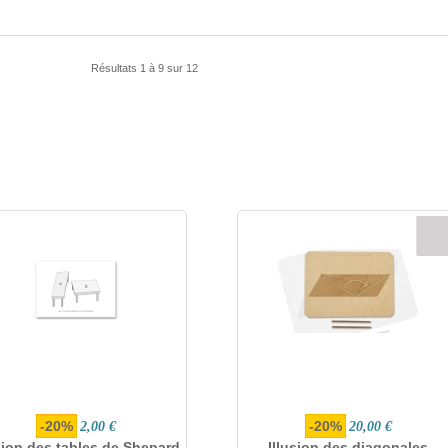
Résultats 1 à 9 sur 12
-20%
-20%
2,00 €
20,00 €
usion des tables de Shepard
Illusion des diagonales