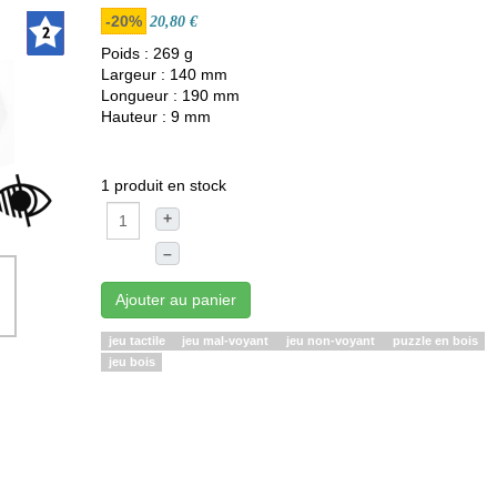
-20%
20,80 €
Poids : 269 g
Largeur : 140 mm
Longueur : 190 mm
Hauteur : 9 mm
1 produit en stock
+
–
Ajouter au panier
jeu tactile
jeu mal-voyant
jeu non-voyant
puzzle en bois
jeu bois