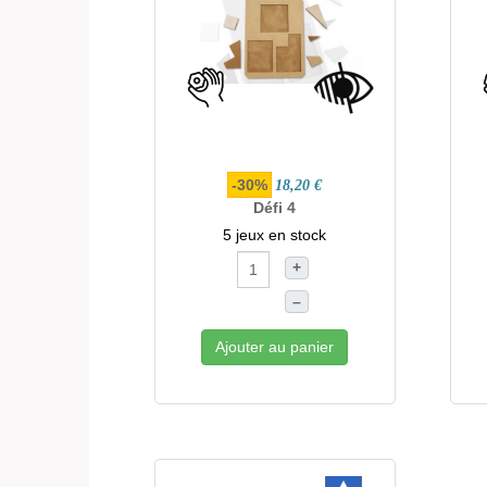
-30%
18,20 €
Défi 4
5 jeux en stock
+
–
Ajouter au panier