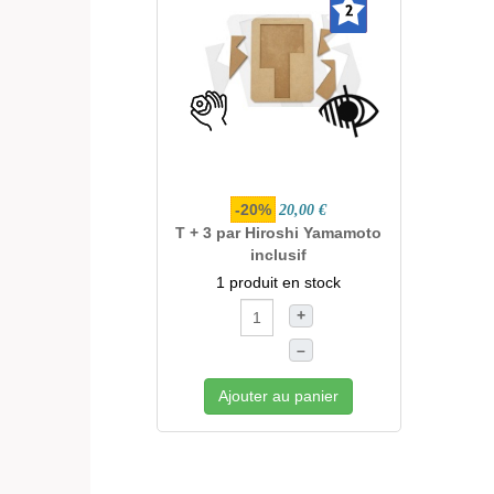
-20%
20,00 €
T + 3 par Hiroshi Yamamoto
inclusif
1 produit en stock
+
–
Ajouter au panier