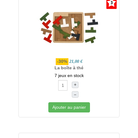
-30%
21,00 €
La boîte à thé
7 jeux en stock
+
–
Ajouter au panier