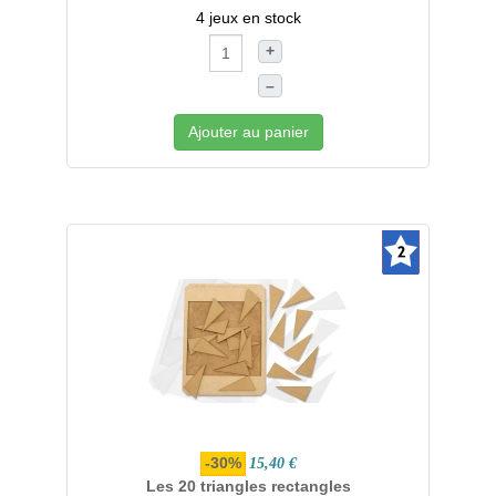
4 jeux en stock
+
–
Ajouter au panier
-30%
15,40 €
Les 20 triangles rectangles