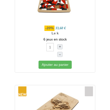
-20%
33,60 €
Le k
6 jeux en stock
+
–
Ajouter au panier