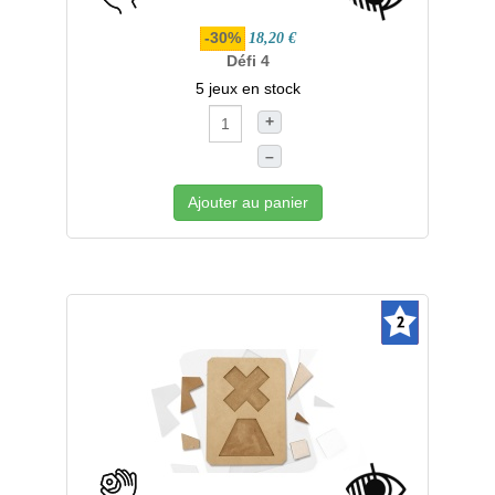
-30%
18,20 €
Défi 4
5 jeux en stock
+
–
Ajouter au panier