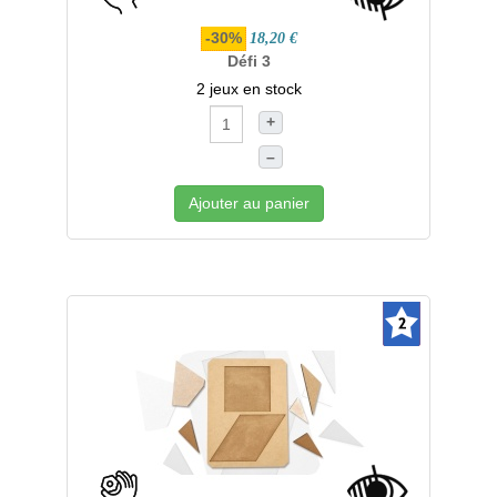
-30%
18,20 €
Défi 3
2 jeux en stock
+
–
Ajouter au panier