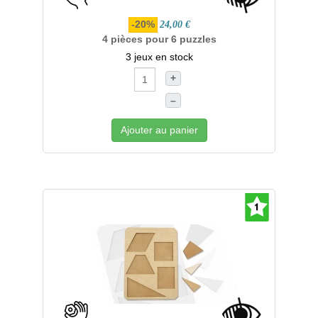
-20%
24,00 €
4 pièces pour 6 puzzles
3 jeux en stock
+
–
Ajouter au panier