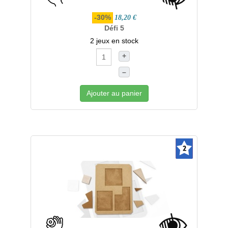
-30%
18,20 €
Défi 5
2 jeux en stock
+
–
Ajouter au panier