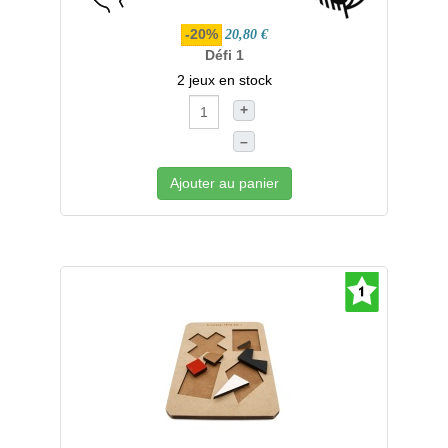
-20%
20,80 €
Défi 1
2 jeux en stock
+
–
Ajouter au panier